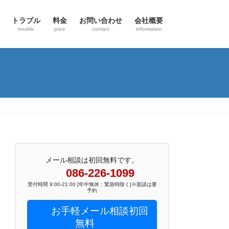
トラブル
料金
お問い合わせ
会社概要
trouble
price
contact
information
メール相談は初回無料です。
086-226-1099
受付時間 9:00-21:00 [年中無休：緊急時除く]※面談は要
予約
お手軽メール相談初回
無料