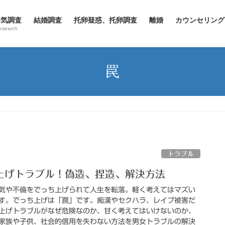
浮気調査
結婚調査
托卵疑惑、托卵調査
離婚
カウンセリング
esearch
罠
トラブル
上げトラブル！偽造、捏造、解決方法
気や不倫をでっち上げられて人生を転落。軽く考えてはマズい
す。でっち上げは「罠」です。痴漢やセクハラ、レイプ被害だ
上げトラブルがなぜ危険なのか、甘く考えてはいけないのか、
家族や子供、社会的信用を失わない方法を男女トラブルの解決