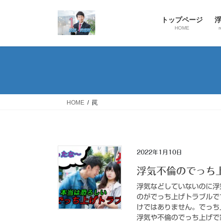
コ
ナ
ン
ビ
トップページ
テ
ゲ
HOME
r
ン
ー
ツ
シ
へ
ョ
ス
ン
キ
に
ッ
移
HOME
罠
プ
動
2022年1月10日
浮気不倫のでっち
浮気などしていないのに浮
のがでっち上げトラブルで
けではありません。でっち
浮気や不倫のでっち上げで