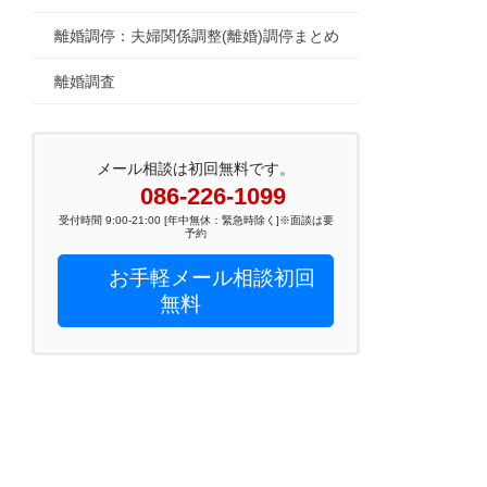
離婚調停：夫婦関係調整(離婚)調停まとめ
離婚調査
メール相談は初回無料です。
086-226-1099
受付時間 9:00-21:00 [年中無休：緊急時除く]※面談は要
予約
お手軽メール相談初回
無料