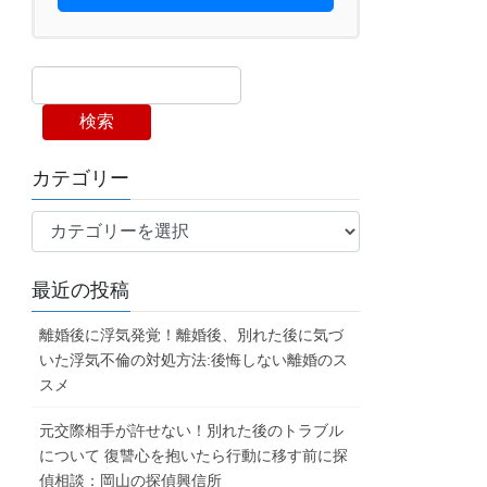
検索
カテゴリー
カ
テ
ゴ
最近の投稿
リ
ー
離婚後に浮気発覚！離婚後、別れた後に気づ
いた浮気不倫の対処方法:後悔しない離婚のス
スメ
元交際相手が許せない！別れた後のトラブル
について 復讐心を抱いたら行動に移す前に探
偵相談：岡山の探偵興信所