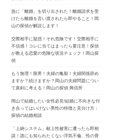
急に「離婚」を切り出された！離婚請求を受
けたら離婚を言い渡されたら即やること！岡
山の探偵が解説します！
交際相手に疑惑！それ危険です！交際相手に
不信感！コレに当てはまったら要注意！探偵
が教える恋愛の危険な状況チェック！岡山探
偵
もう無理！限界！夫婦の亀裂！夫婦関係辞め
ますか？続けますか？岡山の夫婦問題につい
て真剣に考える！岡山の探偵 興信所
岡山で結婚したい女性必見!結婚に不向きな付
き合ってはいけない男性の特徴と見分け方：
探偵の結婚相談
「上納システム」献上性被害に遭ったら即相
談！誰にも知られたくない浮気不倫、性の脅