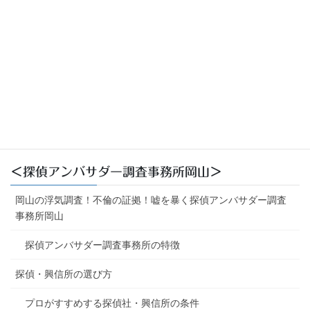
メール相談は初回無料です。
086-226-1099
受付時間 9:00-21:00 [年中無休：緊急時除く]※面談は要予約
お手軽メール相談初回無料
＜探偵アンバサダー調査事務所岡山＞
岡山の浮気調査！不倫の証拠！嘘を暴く探偵アンバサダー調査
事務所岡山
探偵アンバサダー調査事務所の特徴
探偵・興信所の選び方
プロがすすめする探偵社・興信所の条件