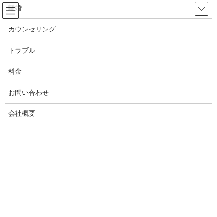
コ
ナ
離婚
ン
ビ
テ
ゲ
カウンセリング
ン
ー
メディア
ツ
シ
トラブル
へ
ョ
ス
ン
料金
HOME
メディア
0I9A355015032130kanngaeru_TP_V4
キ
に
ッ
移
お問い合わせ
プ
動
2019年8月25日
/ 最終更新日時 :
2019年8月25日
White ANGEL
会社概要
0I9A355015032130kanngaer
u_TP_V4