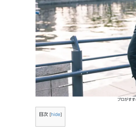
プロがすす
目次
[
hide
]