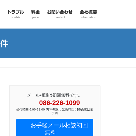
トラブル
料金
お問い合わせ
会社概要
trouble
price
contact
information
件
メール相談は初回無料です。
086-226-1099
受付時間 9:00-21:00 [年中無休：緊急時除く]※面談は要
予約
お手軽メール相談初回
無料