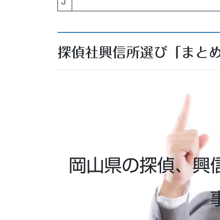
J
探偵社興信所選び「まと
岡山県の探偵、興