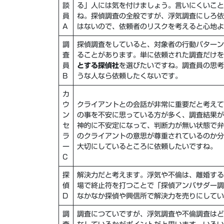
談
る」人には気を付けましょう。
言いにくいこと
員
ね。探偵調査の全般ですが、浮気調査にしろ依
A
はないので、
依頼者のリスクを考えると心地よ
調
探偵調査をしていると、対象者の行動パターン
査
ることがあります。単に依頼された調査だけを
員
とする探偵社
を選びたいですね。調査員の思考
B
うな人なら依頼したくないです。
カ
ウ
クライアントとの
会話が非常に重要
だと考えて
ン
の事を不安に思っている方が多く、調査結果が
セ
神的に不安定になって、判断力が無い状態で弁
ラ
のクライアントの意思が尊重されているのか分
ー
大切にしているところに依頼したい
ですね。
C
探
解決力
だと考えます。浮気や不倫は、離婚する
偵
場で終止符を打つことで「探偵アンバサダー調
D
なかなか探偵や興信所で解決力を売りにしてい
調
調査につていですが、浮気調査や不倫調査はど