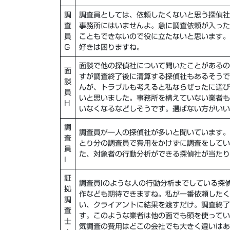
調
調査員としては、依頼したくないと思う探偵社
査
事務所にはいませんよ。急に調査依頼が入った
員
こともできないので役に立たないと思います。
G
好きは困りますね。
面談で他の探偵社について聞いたことがあるの
面
すが調査終了後に清算する探偵社もあるそうで
談
んが、トラブルも考えると私ならぜったに選び
員
いと思いました。
事務所を構えていない業者
も
H
いなくなるなどしそうです。選ばない方がいい
調
調査員が一人の探偵社
が多いと聞いています。
査
とり分の調査員で費用をかけずに調査をしてい
員
た、
対象者の行動分析
ができる探偵社が当たり
I
証
調査員Iのような人の行動分析までしている探
拠
作なども期待
できますね。私が一番依頼した
調
い、クライアントに結果を渡すだけ。調査終了
査
す。このような業者は他の面でも頭を使ってい
士
気調査の費用はどこの会社でも大きく違いはあ