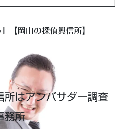
め」【岡山の探偵興信所】
信所はアンバサダー調査
事務所