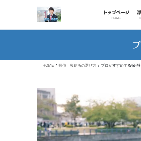
コ
ナ
ン
ビ
トップページ
テ
ゲ
HOME
r
ン
ー
ツ
シ
へ
ョ
プ
ス
ン
キ
に
ッ
移
HOME
探偵・興信所の選び方
プロがすすめする探偵
プ
動