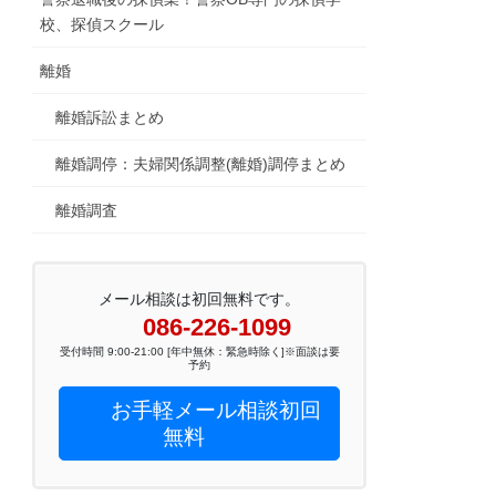
校、探偵スクール
離婚
離婚訴訟まとめ
離婚調停：夫婦関係調整(離婚)調停まとめ
離婚調査
メール相談は初回無料です。
086-226-1099
受付時間 9:00-21:00 [年中無休：緊急時除く]※面談は要
予約
お手軽メール相談初回
無料