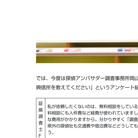
では、今度は探偵アンバサダー調査事務所岡
興信所を教えてください」というアンケート
証
私が依頼したくないのは、
無料相談
をしている
拠
料相談にも人件費など経費が使われていますし
調
な費用がかかりますから。分かりやすく
「調査
査
県外の探偵社も交通費や宿泊費などどうしても
士
う。
F