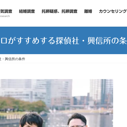
浮気調査
結婚調査
托卵疑惑、托卵調査
離婚
カウンセリング
esearch
ロがすすめする探偵社・興信所の条
社・興信所の条件