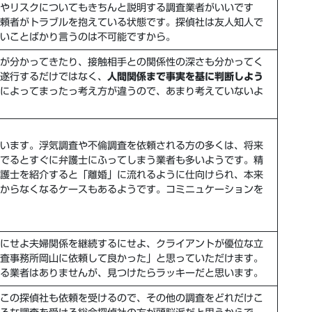
や
リスク
についてもきちんと説明する調査業者
がいいです
頼者がトラブルを抱えている状態です。探偵社は友人知人で
いことばかり言うのは不可能
ですから。
が分かってきたり、接触相手との関係性の深さも分かってく
遂行するだけではなく、
人間関係まで事実を基に判断しよう
によってまったっ考え方が違うので、あまり考えていないよ
います。浮気調査や不倫調査を依頼される方の多くは、将来
でるとすぐに弁護士にふってしまう業者も多いようです。精
護士を紹介すると「離婚」に流れるように仕向けられ、本来
からなくなるケースもあるようです。
コミニュケーションを
にせよ夫婦関係を継続するにせよ、クライアントが優位な立
査事務所岡山に依頼して良かった」と思っていただけます。
る業者はありませんが、
見つけたらラッキー
だと思います。
この探偵社も依頼を受けるので、
その他の調査をどれだけこ