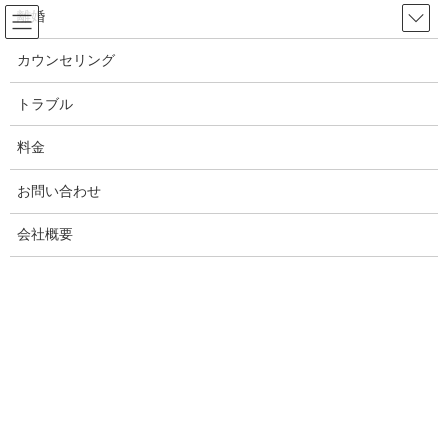
コ
ナ
離婚
ン
ビ
テ
ゲ
カウンセリング
ン
ー
浮気調査 不倫調査の事例・調査費用
ツ
シ
トラブル
【岡山市】
へ
ョ
ス
ン
料金
キ
に
HOME
浮気調査、不倫調査【岡山県】
ッ
移
お問い合わせ
浮気調査不倫調査の依頼事例【岡山県】
プ
動
浮気調査 不倫調査の事例・調査費用【岡山市】
会社概要
岡山市内での浮気調査や不倫調査の調査事例や実際にかかった調
査費用を知りたい方はご参考になさってください。浮気調査や不
倫調査には全く同じ料金ではありませんのであくまでもご参考に
なさってください。
※パック料金やセット価格などと表記して分かりにくく、また安
いと思って飛びつくと実際は割高に調査料金を払っていたなどの
報告も聞きます。めんどうでも費用の面は細かく計算した方が安
心です。