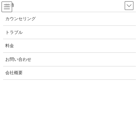
コ
ナ
離婚
ン
ビ
テ
ゲ
カウンセリング
ン
ー
愛人
ツ
シ
トラブル
へ
ョ
ス
ン
料金
HOME
愛人
キ
に
ッ
移
お問い合わせ
プ
動
2021年6月18日
会社概要
トラブル
愛人問題！愛人トラブルの解決方
法を教えます！男女トラブル相
談：探偵、興信所
岡山県の愛人トラブルの解決方法を教えます。浮気や不倫、離婚
問題に強い岡山県の探偵が愛人との揉め事を秘密厳守で解決しま
す。パパ活や援助交際、マッチンアプリや愛人紹介、水商売系な
ど出会いの場が広がっています。愛人トラブルは探偵アンバサダ