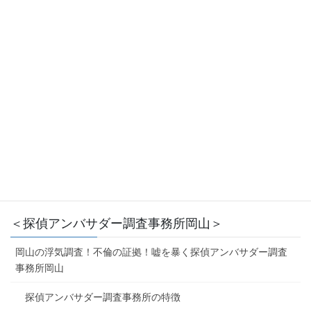
離婚調停：夫婦関係調整(離婚)調停まとめ
離婚調査
メール相談は初回無料です。
086-226-1099
受付時間 9:00-21:00 [年中無休：緊急時除く]※面談は要予約
お手軽メール相談初回無料
＜探偵アンバサダー調査事務所岡山＞
岡山の浮気調査！不倫の証拠！嘘を暴く探偵アンバサダー調査
事務所岡山
探偵アンバサダー調査事務所の特徴