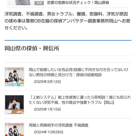
恋愛の危険な状況チェック！岡山探偵
浮気
浮気調査、不倫調査、男女トラブル、離婚、慰謝料、浮気が原因
の揉め事は警察OB在籍の探偵アンバサダー調査事務所岡山へお寄
せください。
岡山県の探偵・興信所
岡山で結婚したい女性必見!結婚に不向きな付き合ってはいけ
ない男性の特徴と見分け方：探偵の結婚相談
2025年3月12日
「上納システム」献上性被害に遭ったら即相談！誰にも知られ
たくない浮気不倫、性の脅迫や強要トラブル【岡山】
2025年1月15日
再婚と再婚相手の浮気調査 不倫調査
2024年10月26日