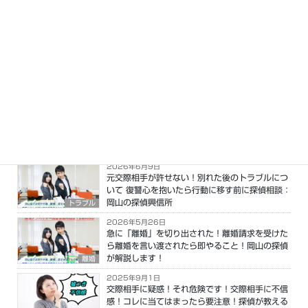
の動脈が1本多いと医師から解剖学的破格と称
される。この特異体質を生かした分析力に自信
あり。行動分析、心理分析を得意とする。浮気
不倫の男女関係、その他トラブルにおいて未来
が「ミエル」と噂になる。
最新の投稿
2026年7月4日
離婚後に浮気発覚！離婚後、別れた後に気づいた
浮気不倫の対処方法:後悔しない離婚のススメ
離婚
2026年6月9日
元交際相手が許せない！別れた後のトラブルにつ
いて 復讐心を抱いたら行動に移す前に探偵相談：
岡山の探偵興信所
トラブル
2026年5月26日
急に「離婚」を切り出された！離婚請求を受けた
ら離婚を言い渡されたら即やること！岡山の探偵
が解説します！
離婚
2025年9月1日
交際相手に疑惑！それ危険です！交際相手に不信
感！コレに当てはまったら要注意！探偵が教える