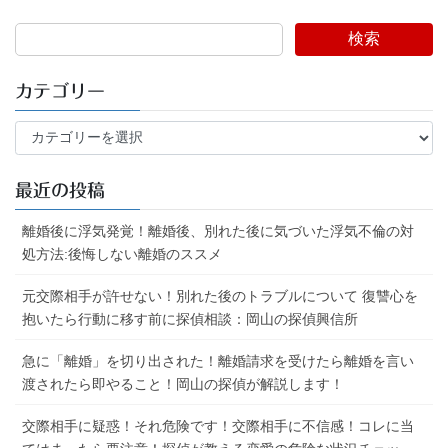
検索
カテゴリー
カ
テ
ゴ
最近の投稿
リ
ー
離婚後に浮気発覚！離婚後、別れた後に気づいた浮気不倫の対
処方法:後悔しない離婚のススメ
元交際相手が許せない！別れた後のトラブルについて 復讐心を
抱いたら行動に移す前に探偵相談：岡山の探偵興信所
急に「離婚」を切り出された！離婚請求を受けたら離婚を言い
渡されたら即やること！岡山の探偵が解説します！
交際相手に疑惑！それ危険です！交際相手に不信感！コレに当