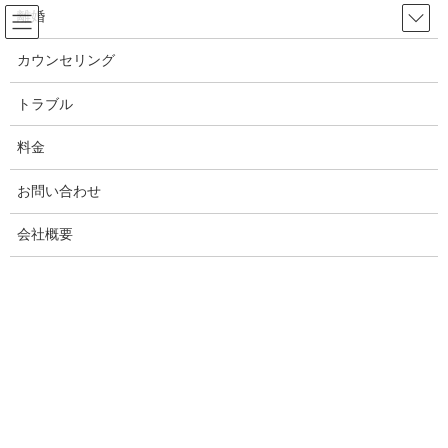
コ
ナ
離婚
ン
ビ
テ
ゲ
カウンセリング
ン
ー
浮気
ツ
シ
トラブル
へ
ョ
ス
ン
料金
HOME
浮気
キ
に
休日出勤が怪しい！仕事を口実にした休みの日の浮気！岡山県の浮気調査 不倫調
ッ
移
査：岡山県の探偵 興信所
お問い合わせ
プ
動
会社概要
2024年5月14日
/ 最終更新日時 :
2024年5月14日
White ANGEL
浮気
休日出勤が怪しい！仕事を口実にし
た休みの日の浮気！岡山県の浮気調
査 不倫調査：岡山県の探偵 興信所
仕事が休みの日にわざわざ出勤する夫、休みのはずなのに仕事に