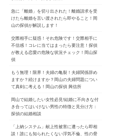
急に「離婚」を切り出された！離婚請求を受
けたら離婚を言い渡されたら即やること！岡
山の探偵が解説します！
交際相手に疑惑！それ危険です！交際相手に
不信感！コレに当てはまったら要注意！探偵
が教える恋愛の危険な状況チェック！岡山探
偵
もう無理！限界！夫婦の亀裂！夫婦関係辞め
ますか？続けますか？岡山の夫婦問題につい
て真剣に考える！岡山の探偵 興信所
岡山で結婚したい女性必見!結婚に不向きな付
き合ってはいけない男性の特徴と見分け方：
探偵の結婚相談
「上納システム」献上性被害に遭ったら即相
談！誰にも知られたくない浮気不倫、性の脅