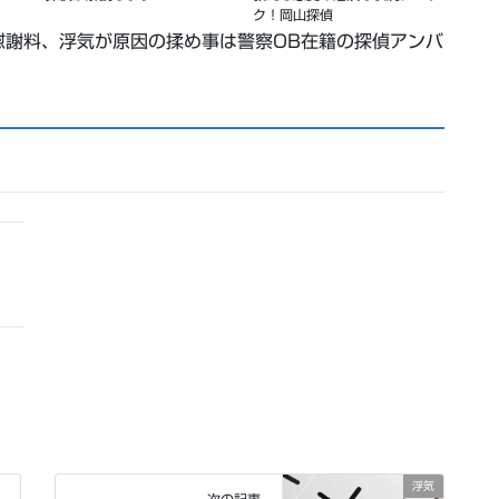
ク！岡山探偵
慰謝料、浮気が原因の揉め事は警察OB在籍の探偵アンバ
浮気