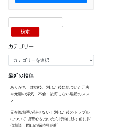
検索
カテゴリー
カ
テ
ゴ
最近の投稿
リ
ー
ありがち！離婚後、別れた後に気づいた元夫
や元妻の浮気！不倫：後悔しない離婚のスス
メ
元交際相手が許せない！別れた後のトラブル
について 復讐心を抱いたら行動に移す前に探
偵相談：岡山の探偵興信所