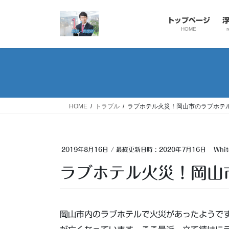
コ
ナ
ン
ビ
トップページ
テ
ゲ
HOME
r
ン
ー
ツ
シ
へ
ョ
ス
ン
キ
に
ッ
移
HOME
トラブル
ラブホテル火災！岡山市のラブホテ
プ
動
2019年8月16日
/ 最終更新日時 :
2020年7月16日
Whi
ラブホテル火災！岡山
岡山市内のラブホテルで火災があったようで