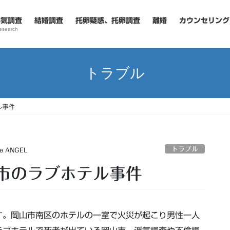
浮気調査
結婚調査
托卵疑惑、托卵調査
離婚
カウンセリング
esearch
トラブル
ル事件
トラブル
te ANGEL
市のラブホテル事件
す。岡山市南区のホテルの一室で火災が起こり男性一人