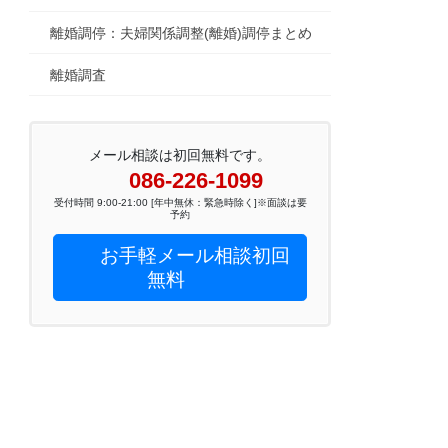
離婚調停：夫婦関係調整(離婚)調停まとめ
離婚調査
メール相談は初回無料です。
086-226-1099
受付時間 9:00-21:00 [年中無休：緊急時除く]※面談は要
予約
お手軽メール相談初回
無料