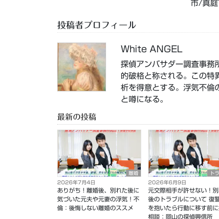
市/真庭
投稿者プロフィール
White ANGEL
探偵アンバサダー調査事務
的破格と称される。この特
析を得意とする。浮気不倫
と噂になる。
最新の投稿
離婚
ト
2026年7月4日
2026年6月9日
ありがち！離婚後、別れた後に
元交際相手が許せない！別
気づいた元夫や元妻の浮気！不
後のトラブルについて 復
倫：後悔しない離婚のススメ
を抱いたら行動に移す前に
相談：岡山の探偵興信所