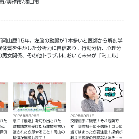
市/美作市/浅口市
所岡山歴15年。左脳の動脈が1本多いと医師から解剖学
異体質を生かした分析力に自信あり。行動分析、心理分
の男女関係、その他トラブルにおいて未来が「ミエル」
ラブル
離婚
浮気
2026年5月26日
2025年9月1日
れた
急に「離婚」を切り出された！
交際相手に疑惑！それ危険で
讐心
離婚請求を受けたら離婚を言い
す！交際相手に不信感！コレに
探偵
渡されたら即やること！岡山の
当てはまったら要注意！探偵が
探偵が解説します！
教える恋愛の危険な状況チェッ