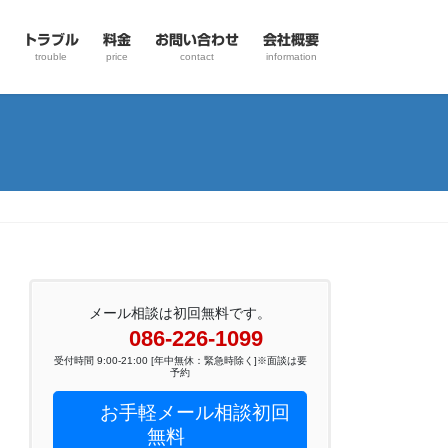
トラブル
料金
お問い合わせ
会社概要
trouble
price
contact
information
メール相談は初回無料です。
086-226-1099
受付時間 9:00-21:00 [年中無休：緊急時除く]※面談は要
予約
お手軽メール相談初回
無料