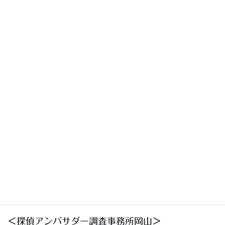
警察退職後の探偵業！警察OB専門の探偵学校、探偵スクール
離婚
離婚訴訟まとめ
離婚調停：夫婦関係調整(離婚)調停まとめ
離婚調査
メール相談は初回無料です。
086-226-1099
受付時間 9:00-21:00 [年中無休：緊急時除く]※面談は要予約
お手軽メール相談初回無料
＜探偵アンバサダー調査事務所岡山＞