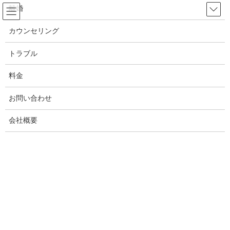
コ
ナ
離婚
ン
ビ
テ
ゲ
カウンセリング
ン
ー
浮気
ツ
シ
トラブル
へ
ョ
ス
ン
料金
HOME
浮気
キ
に
浮気調査をするならこの人には気をつけろ！探偵が教える絶対に浮気調査を相談
ッ
移
してはいけない要注意人物！
お問い合わせ
プ
動
会社概要
2021年9月14日
/ 最終更新日時 :
2022年1月2日
White ANGEL
浮気
浮気調査をするならこの人には気を
つけろ！探偵が教える絶対に浮気調
査を相談してはいけない要注意人
物！