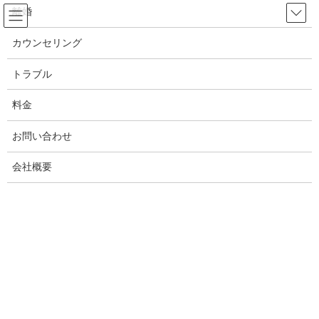
コ
ナ
離婚
ン
ビ
テ
ゲ
カウンセリング
ン
ー
トラブル
ツ
シ
トラブル
へ
ョ
ス
ン
料金
HOME
トラブル
キ
に
ッ
移
お問い合わせ
プ
動
2019年7月15日
会社概要
トラブル
男女トラブルで待ち伏せ！恋愛ト
ラブル【岡山県の探偵】
男女トラブルで待ち伏せされたり監視行為に悩んでいる方、探偵
アンバサダー調査事務所岡山が解決方法を教えます！
2019年6月29日
トラブル