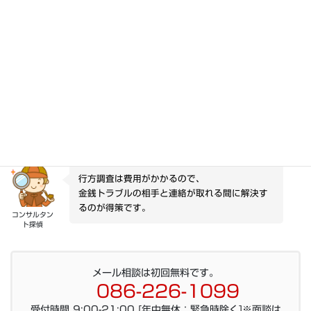
アイコ
す。
それは、大変ですね。
アイコさんにも同じことをする可能性が高いで
す。
カウンセラー
電話番号を変える人は、居場所も変えるかもし
れませんね。
行方調査は費用がかかるので、
金銭トラブルの相手と連絡が取れる間に解決す
るのが得策です。
コンサルタン
ト探偵
メール相談は初回無料です。
086-226-1099
受付時間 9:00-21:00 [年中無休：緊急時除く]※面談は