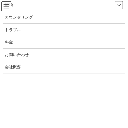
コ
ナ
離婚
ン
ビ
テ
ゲ
カウンセリング
ン
ー
トラブル
ツ
シ
トラブル
へ
ョ
ス
ン
料金
HOME
トラブル
キ
に
岡山県の男女金銭トラブル相談！交際相手との借金問題 解決方法を教えます
ッ
移
お問い合わせ
プ
動
2020年7月18日
/ 最終更新日時 :
2021年4月29日
White ANGEL
会社概要
トラブル
岡山県の男女金銭トラブル相談！交
際相手との借金問題 解決方法を教
えます
目次
[
hide
]