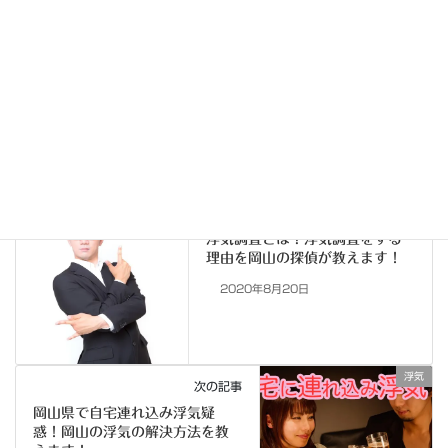
岡山県リベンジポルノ相談！浮気、不倫からのリベンジポルノ
被害の解決方法教えます！
2020年9月14日
不倫
カテゴリー
復讐
恨み
憎しみ
タグ
浮気
前の記事
浮気調査とは？浮気調査をする
理由を岡山の探偵が教えます！
2020年8月20日
浮気
次の記事
岡山県で自宅連れ込み浮気疑
惑！岡山の浮気の解決方法を教