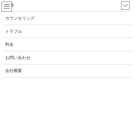
コ
ナ
離婚
ン
ビ
テ
ゲ
カウンセリング
ン
ー
不倫
ツ
シ
トラブル
へ
ョ
ス
ン
料金
HOME
不倫
キ
に
岡山県の浮気不倫の恨みや憎しみの晴らし方を教えます！岡山倉敷の浮気不倫
ッ
移
お問い合わせ
プ
動
2020年8月21日
/ 最終更新日時 :
2025年8月19日
White ANGEL
会社概要
不倫
岡山県の浮気不倫の恨みや憎しみの
晴らし方を教えます！岡山倉敷の浮
気不倫