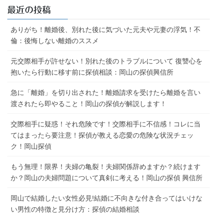
ゴ
最近の投稿
リ
ー
ありがち！離婚後、別れた後に気づいた元夫や元妻の浮気！不
倫：後悔しない離婚のススメ
元交際相手が許せない！別れた後のトラブルについて 復讐心を
抱いたら行動に移す前に探偵相談：岡山の探偵興信所
急に「離婚」を切り出された！離婚請求を受けたら離婚を言い
渡されたら即やること！岡山の探偵が解説します！
交際相手に疑惑！それ危険です！交際相手に不信感！コレに当
てはまったら要注意！探偵が教える恋愛の危険な状況チェッ
ク！岡山探偵
もう無理！限界！夫婦の亀裂！夫婦関係辞めますか？続けます
か？岡山の夫婦問題について真剣に考える！岡山の探偵 興信所
岡山で結婚したい女性必見!結婚に不向きな付き合ってはいけな
い男性の特徴と見分け方：探偵の結婚相談