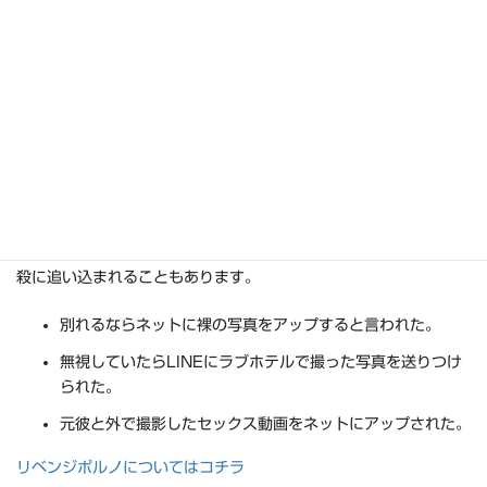
リベンジポルノ
復讐ポルノとしてセックス動画や裸の写真・画像などがネットに
アップされる被害を総称してリベンジポルノと呼ばれています。
脅すという段階をカットしていきなりネットにさらされたり、友
人知人に送りつけるなど。画像が拡散した後に本人が気づきま
す。一旦拡散した画像や映像を回収するのは難しく、被害者が自
殺に追い込まれることもあります。
別れるならネットに裸の写真をアップすると言われた。
無視していたらLINEにラブホテルで撮った写真を送りつけ
られた。
元彼と外で撮影したセックス動画をネットにアップされた。
リベンジポルノについてはコチラ