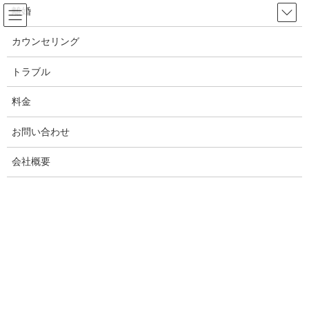
コ
ナ
離婚
ン
ビ
テ
ゲ
カウンセリング
ン
ー
トラブル
ツ
シ
トラブル
へ
ョ
ス
ン
料金
HOME
トラブル
キ
に
画像回収！浮気画像、不倫画像の回収！浮気や不倫をネタに脅迫被害相談
ッ
移
お問い合わせ
プ
動
2021年10月18日
/ 最終更新日時 :
2024年2月4日
White ANGEL
会社概要
トラブル
画像回収！浮気画像、不倫画像の回
収！浮気や不倫をネタに脅迫被害相
談