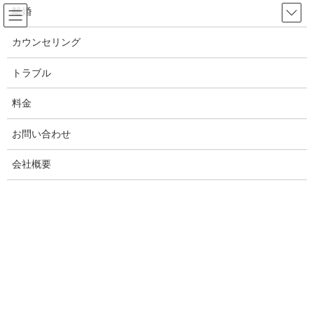
コ
ナ
離婚
ン
ビ
テ
ゲ
カウンセリング
ン
ー
トラブル
ツ
シ
トラブル
へ
ョ
ス
ン
料金
HOME
トラブル
キ
に
岡山県でセクストーション被害（性的な脅迫）の解決方法を教えます！岡山の探
ッ
移
偵興信所
お問い合わせ
プ
動
会社概要
2020年9月16日
/ 最終更新日時 :
2022年8月31日
White ANGEL
トラブル
岡山県でセクストーション被害（性
的な脅迫）の解決方法を教えます！
岡山の探偵興信所