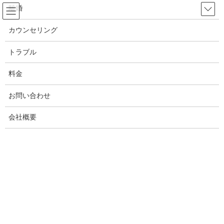
コ
ナ
離婚
ン
ビ
テ
ゲ
カウンセリング
ン
ー
浮気
ツ
シ
トラブル
へ
ョ
ス
ン
料金
HOME
浮気
キ
に
犯罪と浮気！今すぐ気づいて欲しい夫や妻の危険な浮気の闇と真実！家族を守る
ッ
移
浮気調査
お問い合わせ
プ
動
会社概要
2022年4月18日
/ 最終更新日時 :
2025年1月4日
White ANGEL
浮気
犯罪と浮気！今すぐ気づいて欲しい
夫や妻の危険な浮気の闇と真実！家
族を守る浮気調査